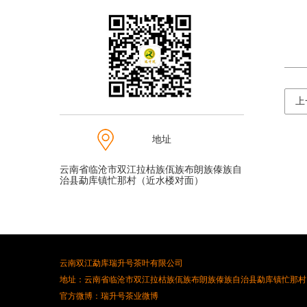
上
地址
云南省临沧市双江拉枯族佤族布朗族傣族自
治县勐库镇忙那村（近水楼对面）
云南双江勐库瑞升号茶叶有限公司
地址：云南省临沧市双江拉枯族佤族布朗族傣族自治县勐库镇忙那村
官方微博：瑞升号茶业微博