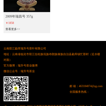
2009年瑞昌号 357g
￥1858
查看更多>>
云南双江勐库瑞升号茶叶有限公司
地址：云南省临沧市双江拉枯族佤族布朗族傣族自治县勐库镇忙那村（近水楼
对面）
官方微博：瑞升号茶业微博
微信公众号：瑞升号茶业
邮 箱：
463184874@qq.com
全国服务热线：