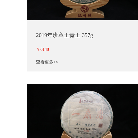
2019年班章王青王 357g
￥6148
查看更多>>