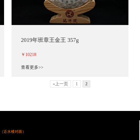
2019年班章王金王 357g
￥10218
查看更多>>
«上一页
1
2
（近水楼对面）