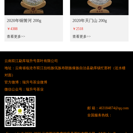
2020年铜箐河 200g
2020年天门山 200g
￥4388
￥2518
查看更多>>
查看更多>>
云南双江勐库瑞升号茶叶有限公司
地址：云南省临沧市双江拉枯族佤族布朗族傣族自治县勐库镇忙那村（近水楼
对面）
官方微博：瑞升号茶业微博
微信公众号：瑞升号茶业
邮 箱：
463184874@qq.com
全国服务热线：